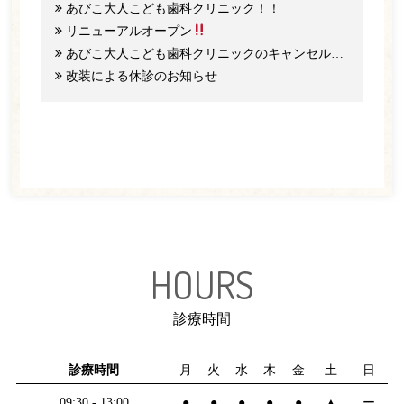
あびこ大人こども歯科クリニック！！
リニューアルオープン
あびこ大人こども歯科クリニックのキャンセル料と予約のご協力について
改装による休診のお知らせ
HOURS
診療時間
診療時間
月
火
水
木
金
土
日
09:30 - 13:00
●
●
●
●
●
▲
ー