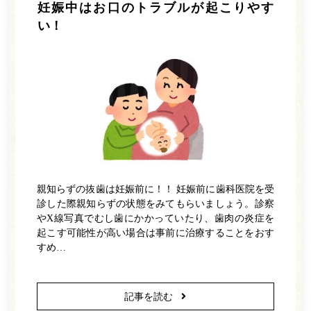
ホワイトニング
妊娠中はお口のトラブルが起こりやす
い！
訪問歯科
予防歯科
矯正歯科
インプラント
診療の流れ
料金表
親知らずの抜歯は妊娠前に！！ 妊娠前に歯科医院を受
院内紹介
診した際親知らずの状態をみてもらいましょう。診察
やX線写真でむし歯にかかっていたり、歯肉の炎症を
よくある質問
起こす可能性が高い場合は事前に治療することをおす
すめ…
アクセス・診療時間
お知らせ一覧
記事を読む