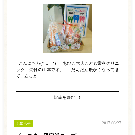
ホーム
医師紹介
診療案内
一般歯科
こんにちわ(*´ω｀*) あびこ大人こども歯科クリニ
ック 受付の山本です。 だんだん暖かくなってき
小児歯科
て、あっと…
ホワイトニング
訪問歯科
記事を読む
予防歯科
矯正歯科
2017/03/27
お知らせ