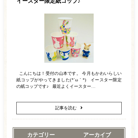
インプラント
イースター限定紙コップ♪
診療の流れ
料金表
院内紹介
よくある質問
アクセス・診療時間
こんにちは！受付の山本です。 今月もかわいらしい
お知らせ一覧
紙コップがやってきました(*´ω｀*) イースター限定
の紙コップです♪ 最近よくイースター…
WEB予約
記事を読む
電話をかける
カテゴリー
アーカイブ