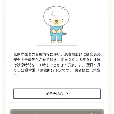
ホーム
医師紹介
診療案内
一般歯科
小児歯科
気象庁発表の台風情報に伴い、患者様並びに従業員の
安全を最優先とさせて頂き、本日２０１８年９月４日
ホワイトニング
は診療時間を１１時までとさせて頂きます。 翌日９月
５日は通常通り診療開始予定です。 患者様には大変
訪問歯科
ご…
予防歯科
矯正歯科
記事を読む
インプラント
診療の流れ