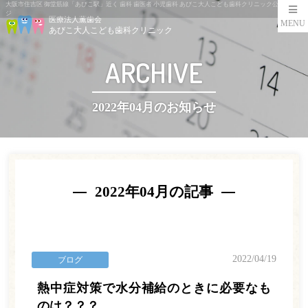
大阪市住吉区 御堂筋線「あびこ駅」近く 歯科 歯医者 小児歯科 あびこ大人こども歯科クリニック公式ペー
ジ
医療法人薫歯会
MENU
あびこ大人こども歯科クリニック
ARCHIVE
2022年04月のお知らせ
2022年04月の記事
2022/04/19
ブログ
熱中症対策で水分補給のときに必要なも
のは？？？