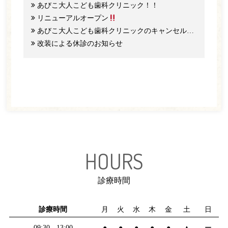
あびこ大人こども歯科クリニック！！
リニューアルオープン
あびこ大人こども歯科クリニックのキャンセル料と予約のご協力について
改装による休診のお知らせ
HOURS
診療時間
診療時間
月
火
水
木
金
土
日
09:30 - 13:00
●
●
●
●
●
▲
ー