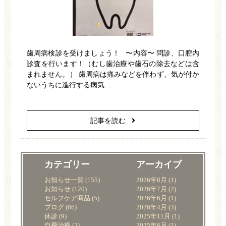
歯周病検診を受けましょう！ 〜内容〜 問診、口腔内
診査を行います！（むし歯治療や歯石の除去などは含
まれません。） 歯周病は痛みなどを伴わず、気が付か
ないうちに進行する病気…
記事を読む
カテゴリー
アーカイブ
お知らせ一覧
(155)
2026年8月
(1)
お知らせ
(120)
2026年7月
(2)
セルフケア商品
(5)
2026年6月
(1)
ブログ
(86)
2026年4月
(3)
休診
(9)
2025年11月
(1)
自費治療
(2)
2025年6月
(1)