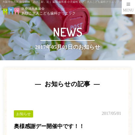
大阪市住吉区 御堂筋線「あびこ駅」近く 歯科 歯医者 小児歯科 あびこ大人こども歯科クリニック公式ペー
ジ
医療法人薫歯会
MENU
あびこ大人こども歯科クリニック
NEWS
2017年05月01日のお知らせ
お知らせの記事
2017/05/01
お知らせ
奥様感謝デー開催中です！！