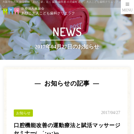
大阪市住吉区 御堂筋線「あびこ駅」近く 歯科 歯医者 小児歯科 あびこ大人こども歯科クリニック公式ペー
ジ
医療法人薫歯会
MENU
あびこ大人こども歯科クリニック
NEWS
2017年04月27日のお知らせ
お知らせの記事
2017/04/27
お知らせ
口腔機能改善の運動療法と賦活マッサージ
セミナー(。´･ω･)φ