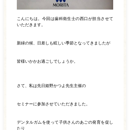
矯正歯科
インプラント
こんにちは。今回は歯科衛生士の西口が担当させて
いただきます。
診療の流れ
料金表
新緑の候、日差しも眩しい季節となってきましたが
院内紹介
皆様いかかお過ごしでしょうか。
よくある質問
アクセス・診療時間
さて、私は先日姫野かつよ先生主催の
お知らせ一覧
セミナーに参加させていただきました。
WEB予約
電話をかける
デンタルガムを使って子供さんのあごの発育を促し
たり