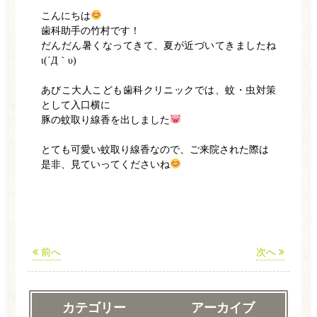
こんにちは
ホーム
歯科助手の竹村です！
だんだん暑くなってきて、夏が近づいてきましたね
医師紹介
ι(´Д｀υ)
診療案内
あびこ大人こども歯科クリニックでは、蚊・虫対策
として入口横に
一般歯科
豚の蚊取り線香を出しました
小児歯科
とても可愛い蚊取り線香なので、ご来院された際は
是非、見ていってくださいね
ホワイトニング
訪問歯科
予防歯科
前へ
次へ
矯正歯科
インプラント
カテゴリー
アーカイブ
診療の流れ