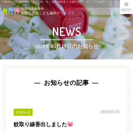
大阪市住吉区 御堂筋線「あびこ駅」近く 歯科 歯医者 小児歯科 あびこ大人こども歯科クリニック公式ペー
ジ
医療法人薫歯会
MENU
あびこ大人こども歯科クリニック
NEWS
2020年05月19日のお知らせ
お知らせの記事
2020/05/19
お知らせ
蚊取り線香出しました