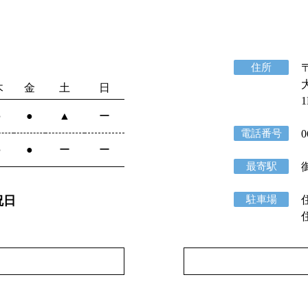
住所
〒
木
金
土
日
1
●
●
▲
ー
電話番号
0
●
●
ー
ー
最寄駅
駐車場
祝日