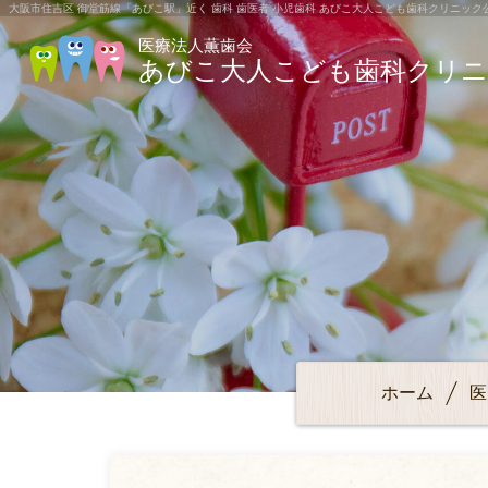
大阪市住吉区 御堂筋線「あびこ駅」近く 歯科 歯医者 小児歯科 あびこ大人こども歯科クリニック
医療法人薫歯会
あびこ大人こども歯科クリ
ホーム
医