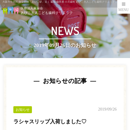
大阪市住吉区 御堂筋線「あびこ駅」近く 歯科 歯医者 小児歯科 あびこ大人こども歯科クリニック公式ペー
ジ
医療法人薫歯会
MENU
あびこ大人こども歯科クリニック
NEWS
2019年09月26日のお知らせ
お知らせの記事
2019/09/26
お知らせ
ラシャスリップ入荷しました♡