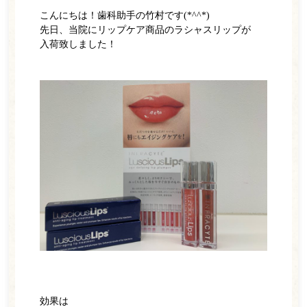
こんにちは！歯科助手の竹村です(*^^*)
先日、当院にリップケア商品のラシャスリップが
入荷致しました！
ホーム
医師紹介
診療案内
一般歯科
小児歯科
ホワイトニング
訪問歯科
予防歯科
矯正歯科
効果は