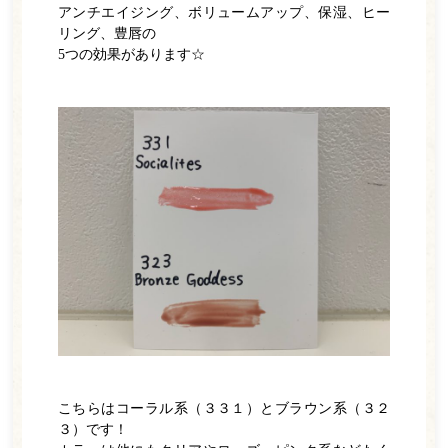
アンチエイジング、ボリュームアップ、保湿、ヒー
インプラント
リング、豊唇の
5つの効果があります☆
診療の流れ
料金表
院内紹介
よくある質問
アクセス・診療時間
お知らせ一覧
WEB予約
電話をかける
こちらはコーラル系（３３１）とブラウン系（３２
３）です！