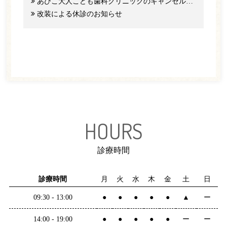
あびこ大人こども歯科クリニックのキャンセル料と予約のご協力について
改装による休診のお知らせ
HOURS
診療時間
診療時間
月
火
水
木
金
土
日
09:30 - 13:00
●
●
●
●
●
▲
ー
14:00 - 19:00
●
●
●
●
●
ー
ー