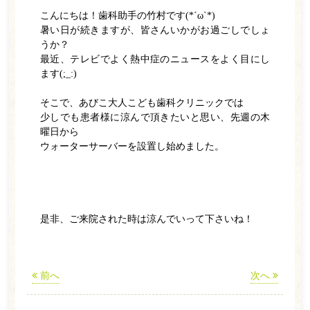
こんにちは！歯科助手の竹村です(*´ω`*)
ホーム
暑い日が続きますが、皆さんいかがお過ごしでしょ
うか？
医師紹介
最近、テレビでよく熱中症のニュースをよく目にし
ます(;_:)
診療案内
そこで、あびこ大人こども歯科クリニックでは
一般歯科
少しでも患者様に涼んで頂きたいと思い、先週の木
曜日から
小児歯科
ウォーターサーバーを設置し始めました。
ホワイトニング
訪問歯科
是非、ご来院された時は涼んでいって下さいね！
予防歯科
矯正歯科
前へ
次へ
インプラント