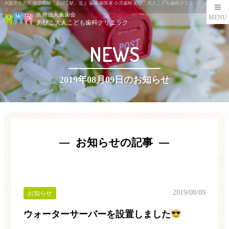
大阪市住吉区 御堂筋線「あびこ駅」近く 歯科 歯医者 小児歯科 あびこ大人こども歯科クリニック公式ペー
ジ
医療法人薫歯会
MENU
あびこ大人こども歯科クリニック
NEWS
2019年08月09日のお知らせ
お知らせの記事
2019/08/09
お知らせ
ウォーターサーバーを設置しました