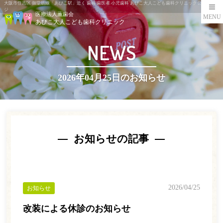
大阪市住吉区 御堂筋線「あびこ駅」近く 歯科 歯医者 小児歯科 あびこ大人こども歯科クリニック公式ペー
ジ
医療法人薫歯会
MENU
あびこ大人こども歯科クリニック
NEWS
2026年04月25日のお知らせ
お知らせの記事
2026/04/25
お知らせ
改装による休診のお知らせ