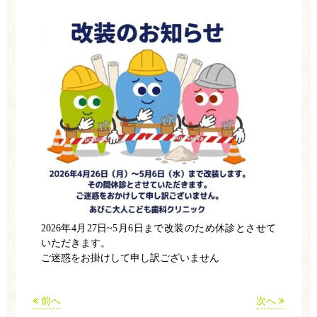
ホーム
医師紹介
診療案内
一般歯科
小児歯科
ホワイトニング
訪問歯科
2026年4月27日~5月6日まで改装のため休診とさせて
予防歯科
いただきます。
ご迷惑をお掛けして申し訳ございません
矯正歯科
インプラント
前へ
次へ