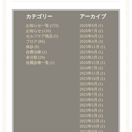
診療の流れ
料金表
カテゴリー
アーカイブ
院内紹介
お知らせ一覧
(155)
2026年8月
(1)
お知らせ
(120)
2026年7月
(2)
セルフケア商品
(5)
2026年6月
(1)
よくある質問
ブログ
(86)
2026年4月
(3)
休診
(9)
2025年11月
(1)
アクセス・診療時間
自費治療
(2)
2025年6月
(1)
未分類
(20)
2025年2月
(1)
お知らせ一覧
自費診療一覧
(1)
2024年12月
(1)
2024年7月
(2)
2023年11月
(1)
WEB予約
2023年10月
(1)
2023年9月
(1)
2023年8月
(1)
電話をかける
2023年7月
(1)
2023年6月
(1)
2023年5月
(1)
2023年4月
(1)
2023年2月
(2)
2022年12月
(1)
2022年10月
(1)
2022年9月
(2)