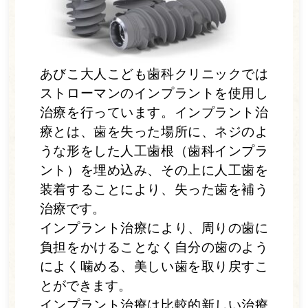
訪問歯科
予防歯科
あびこ大人こども歯科クリニックでは
矯正歯科
ストローマンのインプラントを使用し
インプラント
治療を行っています。インプラント治
療とは、歯を失った場所に、ネジのよ
診療の流れ
うな形をした人工歯根（歯科インプラ
料金表
ント）を埋め込み、その上に人工歯を
装着することにより、失った歯を補う
院内紹介
治療です。
よくある質問
インプラント治療により、周りの歯に
負担をかけることなく自分の歯のよう
アクセス・診療時間
によく噛める、美しい歯を取り戻すこ
お知らせ一覧
とができます。
インプラント治療は比較的新しい治療