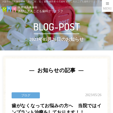
大阪市住吉区 御堂筋線「あびこ駅」近く 歯科 歯医者 小児歯科 あびこ大人こども歯科クリニック公式ペー
ジ
医療法人薫歯会
MENU
あびこ大人こども歯科クリニック
BLOG-POST
2023年05月26日のお知らせ
お知らせの記事
2023/05/26
ブログ
歯がなくなってお悩みの方へ 当院ではイ
ンプラント治療をしております！！