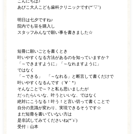
こんにちは♪
インプラント
あびこ大人こども歯科クリニックです(*’▽’)
診療の流れ
明日は七夕ですね♪
院内でも笹を購入し
料金表
スタッフみんなで願い事を書きました☆
院内紹介
短冊に願いごとを書くとき
よくある質問
叶いやすくなる方法があるのを知っていますか？
「～できますように」「～なれますように」
アクセス・診療時間
ではなく
「～できる」 「～なれる」と断言して書くだけで
お知らせ一覧
叶いやすくなるんです（´∀｀*）
そんなことで～？と私も思いましたが
WEB予約
だったらいいな、叶うといいな、ではなく
絶対にこうなる！叶う！と言い切って書くことで
自分の意識が変わり、実現できるそうです☆
電話をかける
まだ短冊を書いていない方は
是非試してみてくださいね(*´з`)
受付：山本