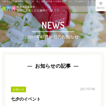
大阪市住吉区 御堂筋線「あびこ駅」近く 歯科 歯医者 小児歯科 あびこ大人こども歯科クリニック公式ペー
ジ
医療法人薫歯会
MENU
あびこ大人こども歯科クリニック
NEWS
2017年07月06日のお知らせ
お知らせの記事
2017/07/06
お知らせ
七夕のイベント