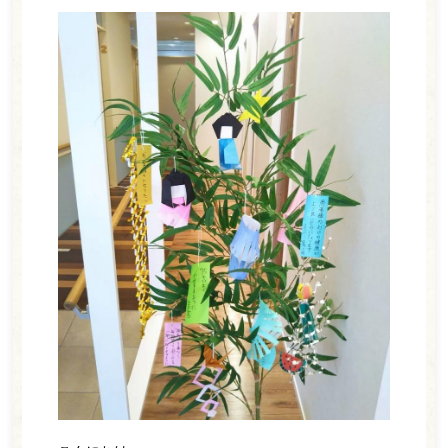
ホーム
医師紹介
診療案内
一般歯科
小児歯科
ホワイトニング
訪問歯科
予防歯科
矯正歯科