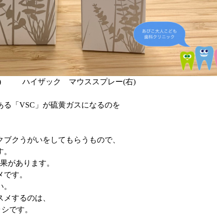
左) ハイザック マウススプレー(右)
ある「VSC」が硫黄ガスになるのを
クブクうがいをしてもらうもので、
す。
効果があります。
メです。
い。
スメするのは、
ラシです。