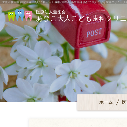
大阪市住吉区 御堂筋線「あびこ駅」近く 歯科 歯医者 小児歯科 あびこ大人こども歯科クリニック
医療法人薫歯会
あびこ大人こども歯科クリ
ホーム
医